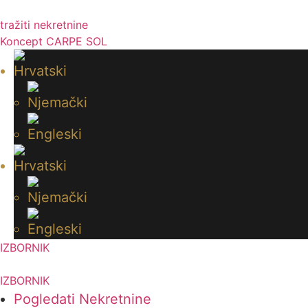
Idi
na
tražiti nekretnine
sadržaj
Koncept CARPE SOL
IZBORNIK
IZBORNIK
Pogledati Nekretnine